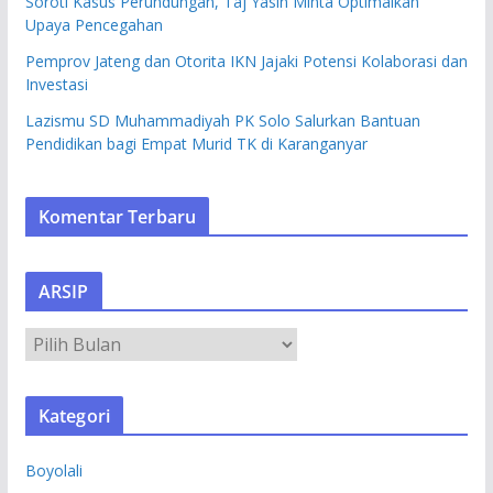
Soroti Kasus Perundungan, Taj Yasin Minta Optimalkan
Upaya Pencegahan
Pemprov Jateng dan Otorita IKN Jajaki Potensi Kolaborasi dan
Investasi
Lazismu SD Muhammadiyah PK Solo Salurkan Bantuan
Pendidikan bagi Empat Murid TK di Karanganyar
Komentar Terbaru
ARSIP
A
R
S
Kategori
I
P
Boyolali