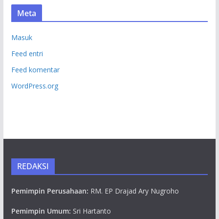
Meta
Masuk
Feed entri
Feed komentar
WordPress.org
REDAKSI
Pemimpin Perusahaan:
RM. EP Drajad Ary Nugroho
Pemimpin Umum:
Sri Hartanto