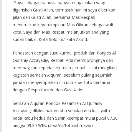
“Saya sebagai manusia hanya menjalankan yang
digariskan Gusti Allah, termasuk hari ini saya diberikan
jalan dari Gusti Allah, bersama Mas Respati
meneruskan kepemimpinan Mas Gibran sebagai wali
kota. Saya dan Mas Respati melanjutkan apa yang
sudah baik di Kota Solo ini,“ kata Astrid.
Penasaran dengan susu kurma, produk dari Ponpes Al
Qur’aniy Azzayadiy, Respati Ardi memborongnya dan
membagikan kepada sejumlah jamaah. Usai mengikuti
kegiatan sema’an Alquran, sebelum pulang sejumlah
jamaah menyempatkan diri untuk berfoto bersama
dengan Respati-Astrid dan Gus Karim.
Sema’an Alquran Pondok Pesantren Al Qur’aniy
Azzayadiy dilaksanakan rutin sebulan dua kali, yaitu
pada Rabu kedua dan Senin keempat mulai pukul 07.30
hingga 09.30 WIB. (arya/rls/foto istimewa)