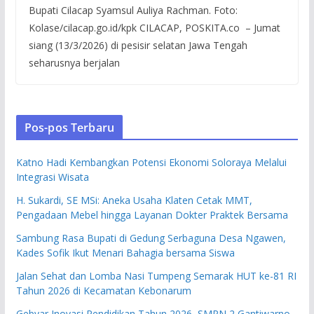
Bupati Cilacap Syamsul Auliya Rachman. Foto:
Kolase/cilacap.go.id/kpk CILACAP, POSKITA.co – Jumat
siang (13/3/2026) di pesisir selatan Jawa Tengah
seharusnya berjalan
Pos-pos Terbaru
Katno Hadi Kembangkan Potensi Ekonomi Soloraya Melalui
Integrasi Wisata
H. Sukardi, SE MSi: Aneka Usaha Klaten Cetak MMT,
Pengadaan Mebel hingga Layanan Dokter Praktek Bersama
Sambung Rasa Bupati di Gedung Serbaguna Desa Ngawen,
Kades Sofik Ikut Menari Bahagia bersama Siswa
Jalan Sehat dan Lomba Nasi Tumpeng Semarak HUT ke-81 RI
Tahun 2026 di Kecamatan Kebonarum
Gebyar Inovasi Pendidikan Tahun 2026, SMPN 2 Gantiwarno