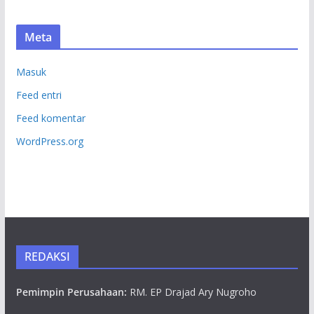
Meta
Masuk
Feed entri
Feed komentar
WordPress.org
REDAKSI
Pemimpin Perusahaan:
RM. EP Drajad Ary Nugroho