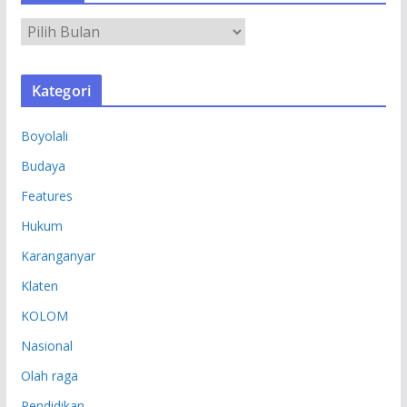
A
R
S
Kategori
I
P
Boyolali
Budaya
Features
Hukum
Karanganyar
Klaten
KOLOM
Nasional
Olah raga
Pendidikan