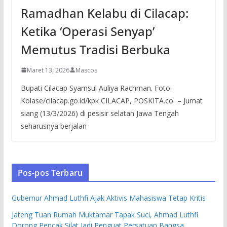
Ramadhan Kelabu di Cilacap:
Ketika ‘Operasi Senyap’
Memutus Tradisi Berbuka
Maret 13, 2026
Mascos
Bupati Cilacap Syamsul Auliya Rachman. Foto:
Kolase/cilacap.go.id/kpk CILACAP, POSKITA.co – Jumat
siang (13/3/2026) di pesisir selatan Jawa Tengah
seharusnya berjalan
Pos-pos Terbaru
Gubernur Ahmad Luthfi Ajak Aktivis Mahasiswa Tetap Kritis
Jateng Tuan Rumah Muktamar Tapak Suci, Ahmad Luthfi
Dorong Pencak Silat Jadi Penguat Persatuan Bangsa