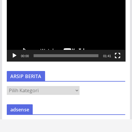
e
m
u
t
a
r
V
00:00
01:41
i
d
e
ARSIP BERITA
o
A
R
S
adsense
I
P
B