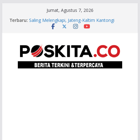
Skip
Jumat, Agustus 7, 2026
to
Bondet Wrahatnala: Pastikan Kualitas dan
Terbaru:
content
Integritas Karya Ilmiah Melalui Mendeley dan
Zotero
Saling Melengkapi, Jateng-Kaltim Kantongi
Potensi Ekonomi Kerja Sama Rp20,2 Triliun
Lazismu SD Muhammadiyah PK Solo Salurkan
Bantuan Pendidikan bagi Empat Murid TK di
Karanganyar
Yudisium Promosi Doktor Teknik Sipil UNS: Hana
Wardani Kembangkan Mortar Kapur Berserat
Rami untuk Pemugaran Bangunan Heritage
Taj Yasin Pacu Percepatan Sensus Ekonomi 2026,
Capaian Jateng Sudah 81 Persen