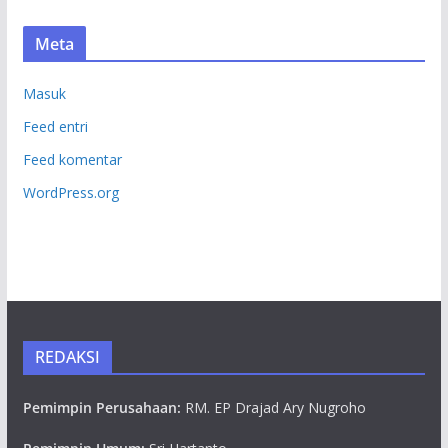
Meta
Masuk
Feed entri
Feed komentar
WordPress.org
REDAKSI
Pemimpin Perusahaan:
RM. EP Drajad Ary Nugroho