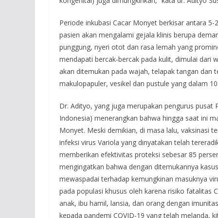
kongenital) juga dimungkinkan,” kata dr. Adityo Sus
Periode inkubasi Cacar Monyet berkisar antara 5-21
pasien akan mengalami gejala klinis berupa demam 
punggung, nyeri otot dan rasa lemah yang promin
mendapati bercak-bercak pada kulit, dimulai dari
akan ditemukan pada wajah, telapak tangan dan tel
makulopapuler, vesikel dan pustule yang dalam 10
Dr. Adityo, yang juga merupakan pengurus pusat 
Indonesia) menerangkan bahwa hingga saat ini ma
Monyet. Meski demikian, di masa lalu, vaksinasi 
infeksi virus Variola yang dinyatakan telah tererad
memberikan efektivitas proteksi sebesar 85 perse
mengingatkan bahwa dengan ditemukannya kasus 
mewaspadai terhadap kemungkinan masuknya virus i
pada populasi khusus oleh karena risiko fatalitas 
anak, ibu hamil, lansia, dan orang dengan imunit
kepada pandemi COVID-19 yang telah melanda, kit