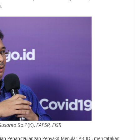
i.
 Susanto
Sp.P(K),
FAPSR, FISR
ajian Penanggulangan Penyakit Menular PB IDI, mengatakan