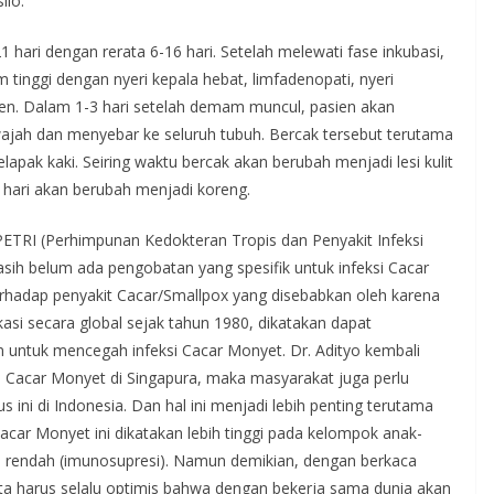
ilo.
 hari dengan rerata 6-16 hari. Setelah melewati fase inkubasi,
tinggi dengan nyeri kepala hebat, limfadenopati, nyeri
en. Dalam 1-3 hari setelah demam muncul, pasien akan
 wajah dan menyebar ke seluruh tubuh. Bercak tersebut terutama
apak kaki. Seiring waktu bercak akan berubah menjadi lesi kulit
 hari akan berubah menjadi koreng.
PETRI (Perhimpunan Kedokteran Tropis dan Penyakit Infeksi
sih belum ada pengobatan yang spesifik untuk infeksi Cacar
terhadap penyakit Cacar/Smallpox yang disebabkan oleh karena
ikasi secara global sejak tahun 1980, dikatakan dapat
n untuk mencegah infeksi Cacar Monyet. Dr. Adityo kembali
Cacar Monyet di Singapura, maka masyarakat juga perlu
ni di Indonesia. Dan hal ini menjadi lebih penting terutama
Cacar Monyet ini dikatakan lebih tinggi pada kelompok anak-
as rendah (imunosupresi). Namun demikian, dengan berkaca
a harus selalu optimis bahwa dengan bekerja sama dunia akan