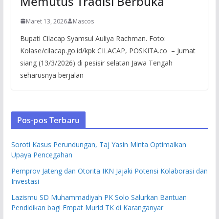
Memutus Tradisi Berbuka
Maret 13, 2026
Mascos
Bupati Cilacap Syamsul Auliya Rachman. Foto:
Kolase/cilacap.go.id/kpk CILACAP, POSKITA.co – Jumat
siang (13/3/2026) di pesisir selatan Jawa Tengah
seharusnya berjalan
Pos-pos Terbaru
Soroti Kasus Perundungan, Taj Yasin Minta Optimalkan
Upaya Pencegahan
Pemprov Jateng dan Otorita IKN Jajaki Potensi Kolaborasi dan
Investasi
Lazismu SD Muhammadiyah PK Solo Salurkan Bantuan
Pendidikan bagi Empat Murid TK di Karanganyar