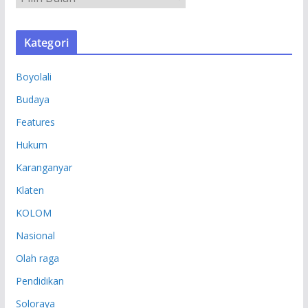
R
S
Kategori
I
P
Boyolali
Budaya
Features
Hukum
Karanganyar
Klaten
KOLOM
Nasional
Olah raga
Pendidikan
Soloraya