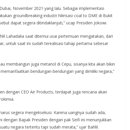
ubai, November 2021 yang lalu. Sebagai implementasi
akukan groundbreaking industri hilirisasi coal to DME di Bukit
but dapat segera ditindaklanjuti,” ucap Presiden Jokowi.
lil Lahadalia saat ditemui usai pertemuan mengatakan, dari
ar, untuk saat ini sudah terealisasi tahap pertama sebesar
au membangun juga metanol di Cepu, sisanya kita akan bikin
n memanfaatkan bendungan-bendungan yang dimiliki negara,”
iden dengan CEO Air Products, terdapat juga rencana akan
rokimia.
 harus segera mengeksekusi. Karena uangnya sudah ada,
ini dengan Bapak Presiden dengan pak Seifi ini menunjukkan
suatu negara tertentu tapi sudah merata,” ujar Bahlil.