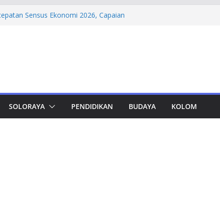
oktor Teknik Sipil UNS: Hana Wardani
 Kapur Berserat Rami untuk Pemugaran
rcepatan Sensus Ekonomi 2026, Capaian
rsen
dungan, Taj Yasin Minta Optimalkan
 Otorita IKN Jajaki Potensi Kolaborasi
madiyah PK Solo Salurkan Bantuan
SOLORAYA
PENDIDIKAN
BUDAYA
KOLOM
pat Murid TK di Karanganyar