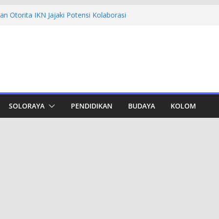
n Otorita IKN Jajaki Potensi Kolaborasi
thfi Ajak Aktivis Mahasiswa Tetap Kritis
h Muktamar Tapak Suci, Ahmad Luthfi
lat Jadi Penguat Persatuan Bangsa
evement Award, Ahmad Luthfi Dinilai
n Terobosan untuk Jateng
undungan, Taj Yasin Minta Optimalkan
an
SOLORAYA
PENDIDIKAN
BUDAYA
KOLOM