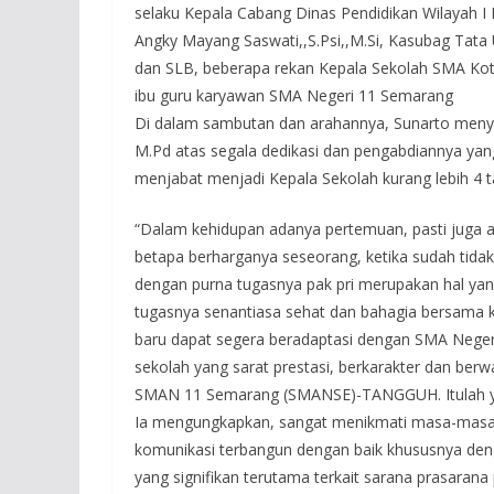
selaku Kepala Cabang Dinas Pendidikan Wilayah I P
Angky Mayang Saswati,,S.Psi,,M.Si, Kasubag Ta
dan SLB, beberapa rekan Kepala Sekolah SMA Ko
ibu guru karyawan SMA Negeri 11 Semarang
Di dalam sambutan dan arahannya, Sunarto menya
M.Pd atas segala dedikasi dan pengabdiannya yang
menjabat menjadi Kepala Sekolah kurang lebih 4 
“Dalam kehidupan adanya pertemuan, pasti juga a
betapa berharganya seseorang, ketika sudah tidak 
dengan purna tugasnya pak pri merupakan hal yan
tugasnya senantiasa sehat dan bahagia bersama 
baru dapat segera beradaptasi dengan SMA Negeri
sekolah yang sarat prestasi, berkarakter dan ber
SMAN 11 Semarang (SMANSE)-TANGGUH. Itulah yel
Ia mengungkapkan, sangat menikmati masa-masa 
komunikasi terbangun dengan baik khususnya den
yang signifikan terutama terkait sarana prasaran