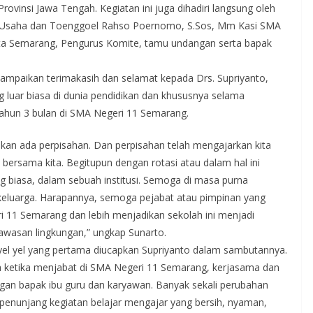
rovinsi Jawa Tengah. Kegiatan ini juga dihadiri langsung oleh
ta Usaha dan Toenggoel Rahso Poernomo, S.Sos, Mm Kasi SMA
ta Semarang, Pengurus Komite, tamu undangan serta bapak
mpaikan terimakasih dan selamat kepada Drs. Supriyanto,
 luar biasa di dunia pendidikan dan khususnya selama
tahun 3 bulan di SMA Negeri 11 Semarang.
kan ada perpisahan. Dan perpisahan telah mengajarkan kita
bersama kita. Begitupun dengan rotasi atau dalam hal ini
g biasa, dalam sebuah institusi. Semoga di masa purna
keluarga. Harapannya, semoga pejabat atau pimpinan yang
 11 Semarang dan lebih menjadikan sekolah ini menjadi
wawasan lingkungan,” ungkap Sunarto.
 yel yang pertama diucapkan Supriyanto dalam sambutannya.
ketika menjabat di SMA Negeri 11 Semarang, kerjasama dan
gan bapak ibu guru dan karyawan. Banyak sekali perubahan
a penunjang kegiatan belajar mengajar yang bersih, nyaman,