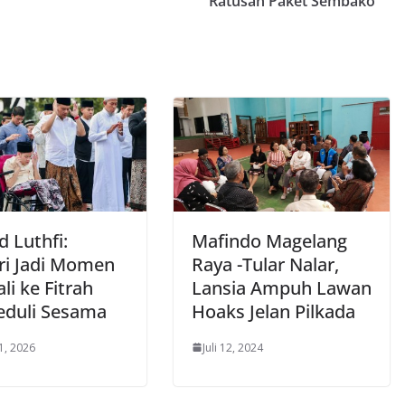
Ratusan Paket Sembako
 Luthfi:
Mafindo Magelang
tri Jadi Momen
Raya -Tular Nalar,
i ke Fitrah
Lansia Ampuh Lawan
eduli Sesama
Hoaks Jelan Pilkada
1, 2026
Juli 12, 2024