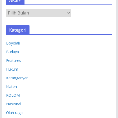
ARSIP
A
R
S
Kategori
I
P
Boyolali
Budaya
Features
Hukum
Karanganyar
Klaten
KOLOM
Nasional
Olah raga