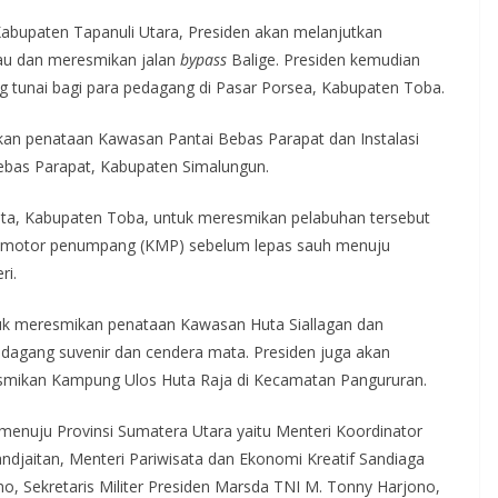
 Kabupaten Tapanuli Utara, Presiden akan melanjutkan
au dan meresmikan jalan
bypass
Balige. Presiden kemudian
 tunai bagi para pedagang di Pasar Porsea, Kabupaten Toba.
kan penataan Kawasan Pantai Bebas Parapat dan Instalasi
Bebas Parapat, Kabupaten Simalungun.
ata, Kabupaten Toba, untuk meresmikan pelabuhan tersebut
l motor penumpang (KMP) sebelum lepas sauh menuju
ri.
uk meresmikan penataan Kawasan Huta Siallagan dan
dagang suvenir dan cendera mata. Presiden juga akan
smikan Kampung Ulos Huta Raja di Kecamatan Pangururan.
enuju Provinsi Sumatera Utara yaitu Menteri Koordinator
ndjaitan, Menteri Pariwisata dan Ekonomi Kreatif Sandiaga
no, Sekretaris Militer Presiden Marsda TNI M. Tonny Harjono,