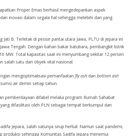
apatkan Proper Emas berhasil mengedepankan aspek
dan inovasi dalam segala hal sehingga melebihi dari yang
ati B. Terletak di pesisir pantai utara Jawa, PLTU di Jepara ini
n Jawa Tengah. Dengan bahan bakar batubara, pembangkit listrik
×710 MW. Total kapasitas saat ini menyumbang sekitar 12 persen
n salah satu dari obyek vital nasional.
 dengan mengoptimalisasi pemanfaatan
fly ash
dan
bottom ash
umsi air demin setiap tahun.
kukan pemberdayaan difabel melalui program Rumah Sahabat
yang difasilitasi oleh PLN sebagai tempat berkumpul dan
Sadifa Jepara, salah satunya sirup herbal. Namun saat pandemi,
ap produksi sehingga Komunitas Sadifa Jepara menemui