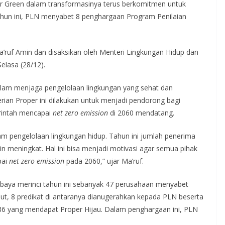
lar Green dalam transformasinya terus berkomitmen untuk
hun ini, PLN menyabet 8 penghargaan Program Penilaian
a’ruf Amin dan disaksikan oleh Menteri Lingkungan Hidup dan
Selasa (28/12).
alam menjaga pengelolaan lingkungan yang sehat dan
rian Proper ini dilakukan untuk menjadi pendorong bagi
rintah mencapai
net zero emission
di 2060 mendatang.
m pengelolaan lingkungan hidup. Tahun ini jumlah penerima
n meningkat. Hal ini bisa menjadi motivasi agar semua pihak
pai
net zero emission
pada 2060,” ujar Ma’ruf.
rbaya merinci tahun ini sebanyak 47 perusahaan menyabet
ut, 8 predikat di antaranya dianugerahkan kepada PLN beserta
186 yang mendapat Proper Hijau. Dalam penghargaan ini, PLN