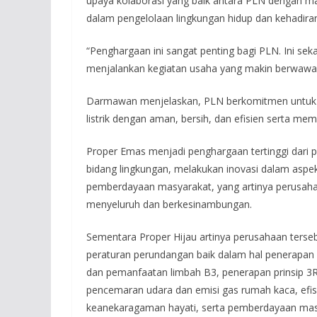
upaya kolaborasi yang baik antara PLN dengan ma
dalam pengelolaan lingkungan hidup dan kehadira
“Penghargaan ini sangat penting bagi PLN. Ini se
menjalankan kegiatan usaha yang makin berwawa
Darmawan menjelaskan, PLN berkomitmen untuk 
listrik dengan aman, bersih, dan efisien serta me
Proper Emas menjadi penghargaan tertinggi dari p
bidang lingkungan, melakukan inovasi dalam as
pemberdayaan masyarakat, yang artinya perusaha
menyeluruh dan berkesinambungan.
Sementara Proper Hijau artinya perusahaan tersebu
peraturan perundangan baik dalam hal penerapan 
dan pemanfaatan limbah B3, penerapan prinsip 3
pencemaran udara dan emisi gas rumah kaca, efis
keanekaragaman hayati, serta pemberdayaan mas