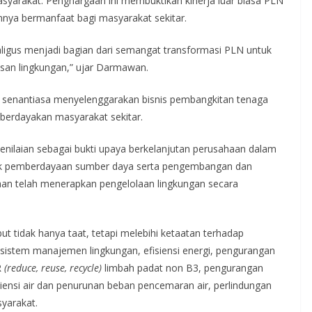
syarakat. Penghargaan ini membuktikan kinerja luar biasa PLN
nnya bermanfaat bagi masyarakat sekitar.
kaligus menjadi bagian dari semangat transformasi PLN untuk
san lingkungan,” ujar Darmawan.
senantiasa menyelenggarakan bisnis pembangkitan tenaga
mberdayakan masyarakat sekitar.
enilaian sebagai bukti upaya berkelanjutan perusahaan dalam
pek pemberdayaan sumber daya serta pengembangan dan
an telah menerapkan pengelolaan lingkungan secara
t tidak hanya taat, tetapi melebihi ketaatan terhadap
sistem manajemen lingkungan, efisiensi energi, pengurangan
R
(reduce, reuse, recycle)
limbah padat non B3, pengurangan
iensi air dan penurunan beban pencemaran air, perlindungan
yarakat.