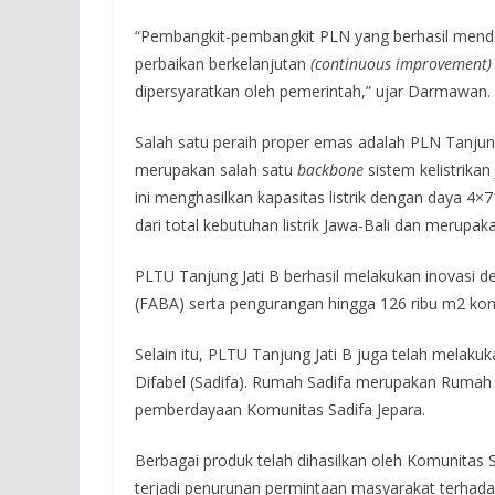
“Pembangkit-pembangkit PLN yang berhasil mend
perbaikan berkelanjutan
(continuous improvement)
dipersyaratkan oleh pemerintah,” ujar Darmawan.
Salah satu peraih proper emas adalah PLN Tanjung J
merupakan salah satu
backbone
sistem kelistrika
ini menghasilkan kapasitas listrik dengan daya 4
dari total kebutuhan listrik Jawa-Bali dan merupaka
PLTU Tanjung Jati B berhasil melakukan inovasi
(FABA) serta pengurangan hingga 126 ribu m2 kons
Selain itu, PLTU Tanjung Jati B juga telah mela
Difabel (Sadifa). Rumah Sadifa merupakan Rumah 
pemberdayaan Komunitas Sadifa Jepara.
Berbagai produk telah dihasilkan oleh Komunitas 
terjadi penurunan permintaan masyarakat terhad