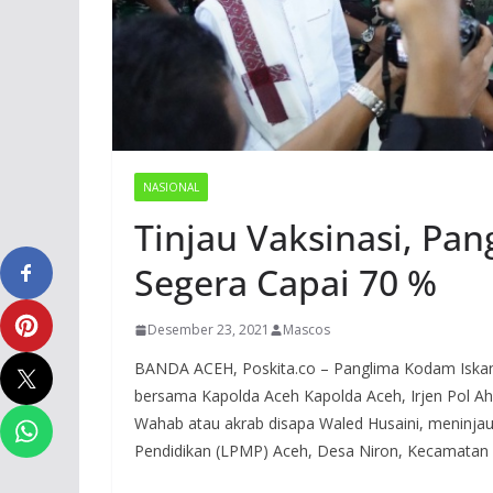
NASIONAL
Tinjau Vaksinasi, Pa
Segera Capai 70 %
Desember 23, 2021
Mascos
BANDA ACEH, Poskita.co – Panglima Kodam Isk
bersama Kapolda Aceh Kapolda Aceh, Irjen Pol Ah
Wahab atau akrab disapa Waled Husaini, meninja
Pendidikan (LPMP) Aceh, Desa Niron, Kecamatan 