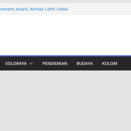
evement Award, Ahmad Luthfi Dinilai
n Terobosan untuk Jateng
 PT DSI, Aset Rp 425 Miliar Disita
amwork Lewat Capacity Building
thfi Ajak Aktivis Mahasiswa Tetap Kritis
h Muktamar Tapak Suci, Ahmad Luthfi
lat Jadi Penguat Persatuan Bangsa
SOLORAYA
PENDIDIKAN
BUDAYA
KOLOM