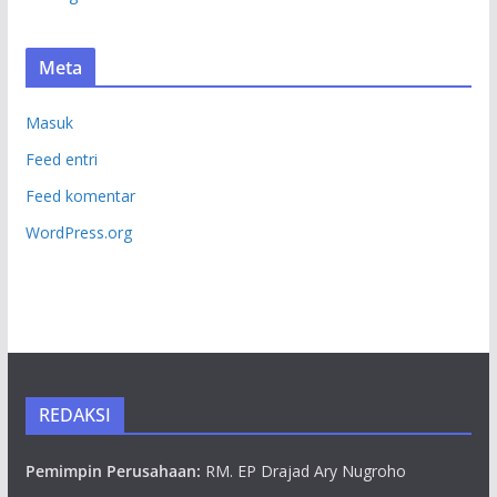
Meta
Masuk
Feed entri
Feed komentar
WordPress.org
REDAKSI
Pemimpin Perusahaan:
RM. EP Drajad Ary Nugroho