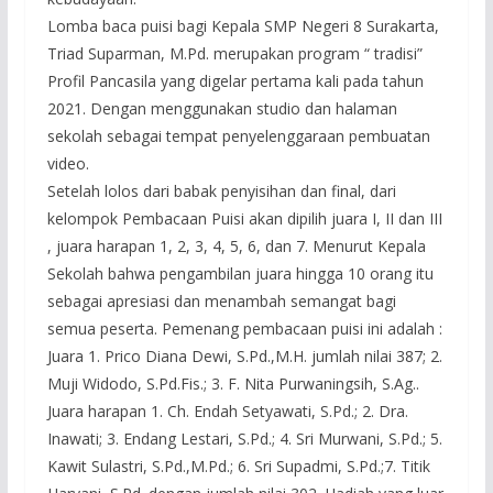
Lomba baca puisi bagi Kepala SMP Negeri 8 Surakarta,
Triad Suparman, M.Pd. merupakan program “ tradisi”
Profil Pancasila yang digelar pertama kali pada tahun
2021. Dengan menggunakan studio dan halaman
sekolah sebagai tempat penyelenggaraan pembuatan
video.
Setelah lolos dari babak penyisihan dan final, dari
kelompok Pembacaan Puisi akan dipilih juara I, II dan III
, juara harapan 1, 2, 3, 4, 5, 6, dan 7. Menurut Kepala
Sekolah bahwa pengambilan juara hingga 10 orang itu
sebagai apresiasi dan menambah semangat bagi
semua peserta. Pemenang pembacaan puisi ini adalah :
Juara 1. Prico Diana Dewi, S.Pd.,M.H. jumlah nilai 387; 2.
Muji Widodo, S.Pd.Fis.; 3. F. Nita Purwaningsih, S.Ag..
Juara harapan 1. Ch. Endah Setyawati, S.Pd.; 2. Dra.
Inawati; 3. Endang Lestari, S.Pd.; 4. Sri Murwani, S.Pd.; 5.
Kawit Sulastri, S.Pd.,M.Pd.; 6. Sri Supadmi, S.Pd.;7. Titik