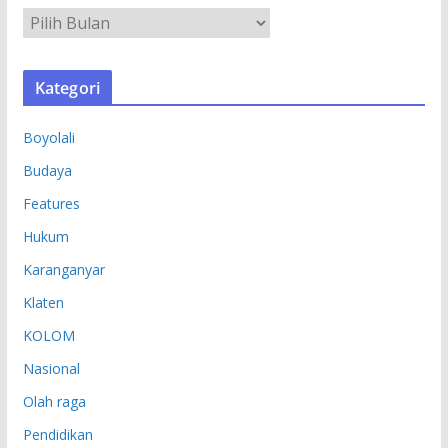
A
R
S
Kategori
I
P
Boyolali
Budaya
Features
Hukum
Karanganyar
Klaten
KOLOM
Nasional
Olah raga
Pendidikan