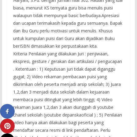
Haryani, S.Pd. dengan jumlah nilai 302. Hadiah yang luar
biasa, menurut KS ternyata guru bisa menulis puisi
walaupun tidak mempunyai basic berbudaya.Apresiasi
dan ucapan terimakasih kepada guru semuanya. Bapak
dan Ibu Guru perlu motivasi untuk menulis. Khusus
untuk kumpulan puisi dari Guru akan dijadikan Buku
berISBN dimasukkan ke perpustakaan kita.
Kriteria Penilaian yang dilakukan Juri : penjiwaan,
ekspresi, gesture / gerakan dan artikulasi / pengucapan
. Ketentuan : 1) Keputusan juri tidak dapat diganggu
gugat; 2) Video rekaman pembacaan puisi yang
dikirimkan oleh peserta menjadi arsip sekolah; 3) Juara
1,2,dan 3 menjadi duta sekolah dalam kejuaraan
membaca puisi ditingkat yang lebih tinggi; 4) Video
rekaman Juara 1,2,dan 3 akan diunggah di youtube
chanel sekolah (youtube depanskaoficial ) ; 5) Penilaian
video hanya akan dilakukan bagi peserta yang
mendaftar secara resmi di link pendaftaran. Perlu