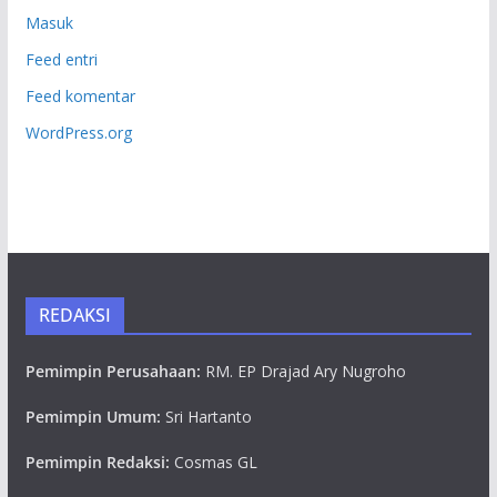
Masuk
Feed entri
Feed komentar
WordPress.org
REDAKSI
Pemimpin Perusahaan:
RM. EP Drajad Ary Nugroho
Pemimpin Umum:
Sri Hartanto
Pemimpin Redaksi:
Cosmas GL