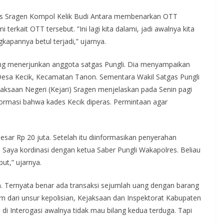
es Sragen Kompol Kelik Budi Antara membenarkan OTT
terkait OTT tersebut. ”Ini lagi kita dalami, jadi awalnya kita
kapannya betul terjadi,” ujarnya.
g menerjunkan anggota satgas Pungli. Dia menyampaikan
Desa Kecik, Kecamatan Tanon. Sementara Wakil Satgas Pungli
ksaan Negeri (Kejari) Sragen menjelaskan pada Senin pagi
ormasi bahwa kades Kecik diperas. Permintaan agar
ar Rp 20 juta. Setelah itu diinformasikan penyerahan
r, Saya kordinasi dengan ketua Saber Pungli Wakapolres. Beliau
but,” ujarnya.
an. Ternyata benar ada transaksi sejumlah uang dengan barang
tim dari unsur kepolisian, Kejaksaan dan Inspektorat Kabupaten
 di Interogasi awalnya tidak mau bilang kedua terduga. Tapi