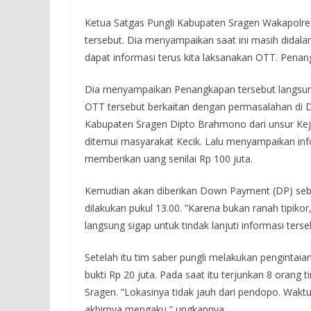
Ketua Satgas Pungli Kabupaten Sragen Wakapolr
tersebut. Dia menyampaikan saat ini masih didalami 
dapat informasi terus kita laksanakan OTT. Penang
Dia menyampaikan Penangkapan tersebut langsun
OTT tersebut berkaitan dengan permasalahan di 
Kabupaten Sragen Dipto Brahmono dari unsur Keja
ditemui masyarakat Kecik. Lalu menyampaikan inf
memberikan uang senilai Rp 100 juta.
Kemudian akan diberikan Down Payment (DP) sebes
dilakukan pukul 13.00. ”Karena bukan ranah tipiko
langsung sigap untuk tindak lanjuti informasi terse
Setelah itu tim saber pungli melakukan pengintai
bukti Rp 20 juta. Pada saat itu terjunkan 8 orang 
Sragen. ”Lokasinya tidak jauh dari pendopo. Waktu
akhirnya mengaku,” ungkapnya.