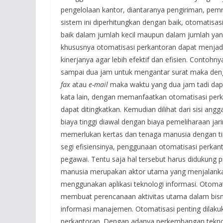
pengelolaan kantor, diantaranya pengiriman, pem
sistem ini diperhitungkan dengan baik, otomatis
baik dalam jumlah kecil maupun dalam jumlah y
khususnya otomatisasi perkantoran dapat menjadi
kinerjanya agar lebih efektif dan efisien. Contoh
sampai dua jam untuk mengantar surat maka den
fax
atau
e-mail
maka waktu yang dua jam tadi dap
kata lain, dengan memanfaatkan otomatisasi perka
dapat ditingkatkan. Kemudian dilihat dari sisi a
biaya tinggi diawal dengan biaya pemeliharaan ja
memerlukan kertas dan tenaga manusia dengan ting
segi efisiensinya, penggunaan otomatisasi perka
pegawai. Tentu saja hal tersebut harus didukung
manusia merupakan aktor utama yang menjalanka
menggunakan aplikasi teknologi informasi. Otoma
membuat perencanaan aktivitas utama dalam bisn
informasi manajemen. Otomatisasi penting dilakuk
perkantoran. Dengan adanya perkembangan teknol