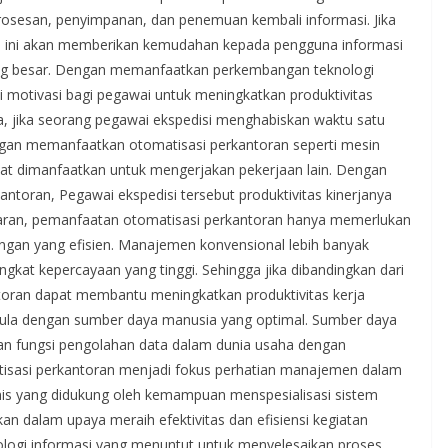
rosesan, penyimpanan, dan penemuan kembali informasi. Jika
asi ini akan memberikan kemudahan kepada pengguna informasi
ang besar. Dengan memanfaatkan perkembangan teknologi
 motivasi bagi pegawai untuk meningkatkan produktivitas
nya, jika seorang pegawai ekspedisi menghabiskan waktu satu
gan memanfaatkan otomatisasi perkantoran seperti mesin
at dimanfaatkan untuk mengerjakan pekerjaan lain. Dengan
ntoran, Pegawai ekspedisi tersebut produktivitas kinerjanya
nggaran, pemanfaatan otomatisasi perkantoran hanya memerlukan
ringan yang efisien. Manajemen konvensional lebih banyak
kat kepercayaan yang tinggi. Sehingga jika dibandingkan dari
ntoran dapat membantu meningkatkan produktivitas kerja
 pula dengan sumber daya manusia yang optimal. Sumber daya
n fungsi pengolahan data dalam dunia usaha dengan
tisasi perkantoran menjadi fokus perhatian manajemen dalam
is yang didukung oleh kemampuan menspesialisasi sistem
an dalam upaya meraih efektivitas dan efisiensi kegiatan
ogi informasi yang menuntut untuk menyelesaikan proses