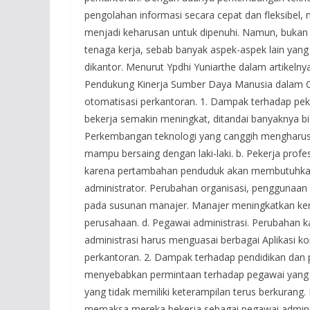
pengolahan informasi secara cepat dan fleksibel
menjadi keharusan untuk dipenuhi. Namun, bukan
tenaga kerja, sebab banyak aspek-aspek lain yan
dikantor. Menurut Ypdhi Yuniarthe dalam artikelny
Pendukung Kinerja Sumber Daya Manusia dalam 
otomatisasi perkantoran. 1. Dampak terhadap peke
bekerja semakin meningkat, ditandai banyaknya bi
Perkembangan teknologi yang canggih mengharu
mampu bersaing dengan laki-laki. b. Pekerja prof
karena pertambahan penduduk akan membutuhkan p
administrator. Perubahan organisasi, penggunaa
pada susunan manajer. Manajer meningkatkan 
perusahaan. d. Pegawai administrasi. Perubahan 
administrasi harus menguasai berbagai Aplikasi 
perkantoran. 2. Dampak terhadap pendidikan dan 
menyebabkan permintaan terhadap pegawai yang t
yang tidak memiliki keterampilan terus berkurang.
memaksa mereka bekerja sebagai pegawai administ