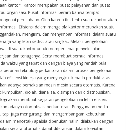
laan kantor”. Kantor merupakan pusat pelayanan dan pusat
tau organisasi. Pusat informasi berarti bahwa tempat
engenai perusahaan. Oleh karena itu, tentu suatu kantor akan
informasi. Efisiensi dalam mengelola kantor merupakan suatu
ggandakan, mengirim, dan menyimpan informasi dalam suatu
naga yang lebih sedikit atau singkat. Melalui pengelolaan
wai di suatu kantor untuk mempercepat penyelesaian
rjaan dan tenaganya. Serta membuat semua informasi
pada waktu yang tepat dan dengan biaya yang rendah pula.
hwa peranan teknologi perkantoran dalam proses pengelolaan
alah efisiensi kinerja yang menyangkut kepada produktivitas
inkan adanya pemakaian mesin mesin secara otomatis. Karena
umpulkan, diolah, dianalisa, disimpan dan didistribusikan,
gi akan membuat kegiatan pengelolaan ini lebih efisien.
tkan adanya otomatisasi perkantoran. Penggunaan media
ensi, tapi juga mengurangi dan mengembangkan kebutuhan
alam mencetak) apabila diperlukan hal ini dilakukan dengan
alan secara otomatis dapat diterapkan dalam kegiatan