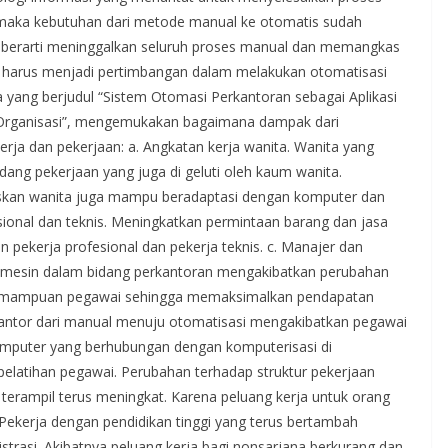
, maka kebutuhan dari metode manual ke otomatis sudah
 berarti meninggalkan seluruh proses manual dan memangkas
g harus menjadi pertimbangan dalam melakukan otomatisasi
a yang berjudul “Sistem Otomasi Perkantoran sebagai Aplikasi
Organisasi”, mengemukakan bagaimana dampak dari
rja dan pekerjaan: a. Angkatan kerja wanita. Wanita yang
dang pekerjaan yang juga di geluti oleh kaum wanita.
skan wanita juga mampu beradaptasi dengan komputer dan
esional dan teknis. Meningkatkan permintaan barang dan jasa
ekerja profesional dan pekerja teknis. c. Manajer dan
n mesin dalam bidang perkantoran mengakibatkan perubahan
kemampuan pegawai sehingga memaksimalkan pendapatan
kantor dari manual menuju otomatisasi mengakibatkan pegawai
komputer yang berhubungan dengan komputerisasi di
pelatihan pegawai. Perubahan terhadap struktur pekerjaan
erampil terus meningkat. Karena peluang kerja untuk orang
 Pekerja dengan pendidikan tinggi yang terus bertambah
rasi. Akibatnya peluang kerja bagi nonsarjana berkurang dan