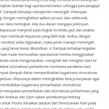
tapkan standar bagi operasional kantor sehingga para pengajar
n. 3. Dampak terhadap manajemen menengah. Pekerjaan
 Dengan meningkatkan aplikasi proses data elektronik,
ses data meningkat. Ada dua alasan mengapa pekerjaan
tusan manjerial pada tingkat ini terlalu jauh dari analisis
ajer membuat keputusan yang lebih baik. Kedua, dengan
 tersebut selalu digunakan, maka peran manajer menengah
 yang benar-benar dibutuhkan. 4. Dampak terhadap kegiatan
ahaan mulai memusatkan operasional mereka menggunakan
usahaan untuk mengumpulkan, mengolah dan mengirim data ke
 akibat otomatisasi perkantoran membawa pemikiran baru
ampak-dampak diatas memperlihatkan bagaimana otomatisasi
ganisasi. Khususnya dalam meningkatkan kinerja karyawan agar
 yang membuktikan bagaimana pemanfaatan otomatisasi
ut merupakan pemanfaatan dari otomatisasi perkantoran yang
leh Andreas dan Djoni dalam penelitiannya tentang
 untuk Proses Kenaikan Jabatan dan Perencanaan Karir pada