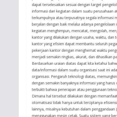
dapat terselesaikan sesuai dengan target pengelo
informasi dari kegiatan dalam suatu perusahaan a
terkumpulnya atau terpusatnya segala informasi m
berjalan dengan baik melalui adanya pengelolaan 
kegiatan menghimpun, mencatat, mengolah, men
kantor yang dilakukan dengan usaha, waktu, dan te
kantor yang efisien dapat membantu seluruh pega
pekerjaan kantor dengan menghemat waktu penge
menjadi semakin ringkas, akurat, dan dihasilkan 
Berdasarkan uraian diatas dapat kita ketahui ba
data/informasi dalam suatu organisasi saat ini ad
organisasi. Pengaruh teknologi diatas, memungk
dengan semakin banyaknya informasi yang harus dik
terbukti bahwa penerapan atau penggunaan teknolo
Dimana hal tersebut dilakukan dengan memanfaa
otomatisasi tidak hanya untuk terciptanya efisi
lainnya, misalnya kebutuhan dalam penggandaan (d
menggunakan mesin cetak. Suatu sistem yang berj