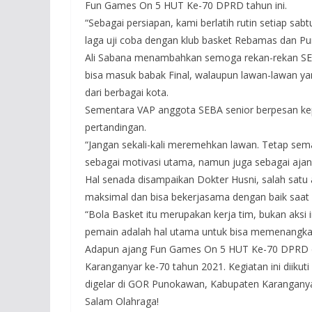
Fun Games On 5 HUT Ke-70 DPRD tahun ini.
“Sebagai persiapan, kami berlatih rutin setiap sab
laga uji coba dengan klub basket Rebamas dan Pum
Ali Sabana menambahkan semoga rekan-rekan SE
bisa masuk babak Final, walaupun lawan-lawan ya
dari berbagai kota.
Sementara VAP anggota SEBA senior berpesan ke
pertandingan.
“Jangan sekali-kali meremehkan lawan. Tetap sem
sebagai motivasi utama, namun juga sebagai ajang
Hal senada disampaikan Dokter Husni, salah satu
maksimal dan bisa bekerjasama dengan baik saat 
“Bola Basket itu merupakan kerja tim, bukan aksi
pemain adalah hal utama untuk bisa memenangkan
Adapun ajang Fun Games On 5 HUT Ke-70 DPRD di
Karanganyar ke-70 tahun 2021. Kegiatan ini diikut
digelar di GOR Punokawan, Kabupaten Karanganya
Salam Olahraga!