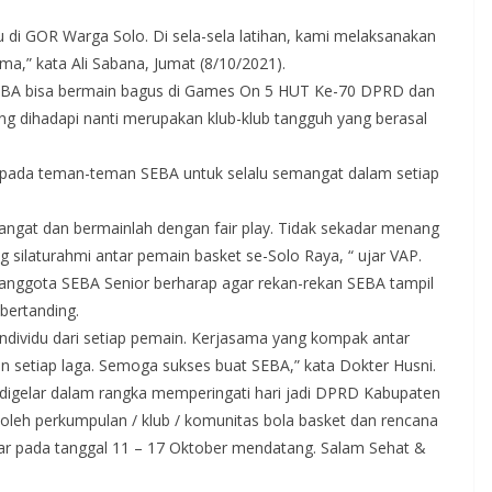
tu di GOR Warga Solo. Di sela-sela latihan, kami melaksanakan
a,” kata Ali Sabana, Jumat (8/10/2021).
BA bisa bermain bagus di Games On 5 HUT Ke-70 DPRD dan
ng dihadapi nanti merupakan klub-klub tangguh yang berasal
pada teman-teman SEBA untuk selalu semangat dalam setiap
angat dan bermainlah dengan fair play. Tidak sekadar menang
 silaturahmi antar pemain basket se-Solo Raya, “ ujar VAP.
 anggota SEBA Senior berharap agar rekan-rekan SEBA tampil
bertanding.
 individu dari setiap pemain. Kerjasama yang kompak antar
 setiap laga. Semoga sukses buat SEBA,” kata Dokter Husni.
gelar dalam rangka memperingati hari jadi DPRD Kabupaten
i oleh perkumpulan / klub / komunitas bola basket dan rencana
r pada tanggal 11 – 17 Oktober mendatang. Salam Sehat &