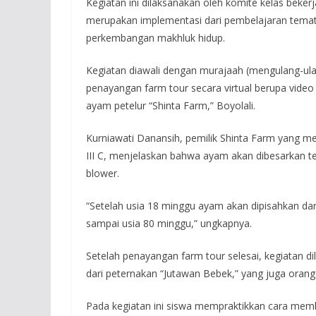
Kegiatan ini dilaksanakan oleh komite kelas beker
merupakan implementasi dari pembelajaran temati
perkembangan makhluk hidup.
Kegiatan diawali dengan murajaah (mengulang-ula
penayangan farm tour secara virtual berupa vide
ayam petelur “Shinta Farm,” Boyolali.
Kurniawati Danansih, pemilik Shinta Farm yang me
III C, menjelaskan bahwa ayam akan dibesarkan te
blower.
“Setelah usia 18 minggu ayam akan dipisahkan da
sampai usia 80 minggu,” ungkapnya.
Setelah penayangan farm tour selesai, kegiatan d
dari peternakan “Jutawan Bebek,” yang juga orang tu
Pada kegiatan ini siswa mempraktikkan cara membu