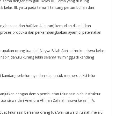
ja sama dengan tim guru kelas III. Tema yang diusung
k kelas III, yaitu pada tema 1 tentang pertumbuhan dan
ng bacaan dan hafalan Al quran) kemudian dilanjutkan
o proses produksi dan perkembangbiakan ayam di peternakan
rupakan orang tua dari Nayya Billah Abhisatmoko, siswa kelas
rlebih dahulu kurang lebih selama 18 minggu di kandang
ri kandang sebelumnya dan siap untuk memproduksi telur
ilanjutkan dengan demo pembuatan telur asin oleh instruktur
a siswa dari Ariendra Athifah Zafiriah, siswa kelas III A.
at telur asin bersama orang tua/wali siswa di rumah melalui