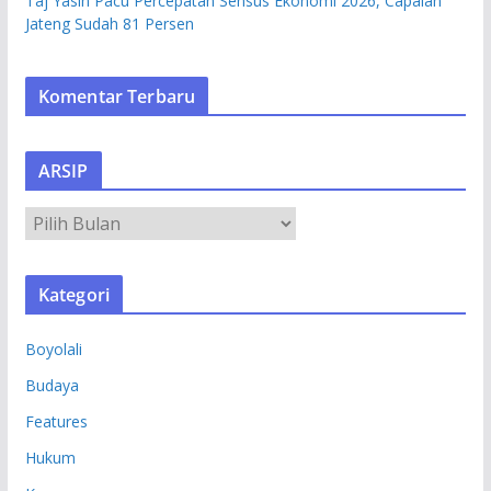
Taj Yasin Pacu Percepatan Sensus Ekonomi 2026, Capaian
Jateng Sudah 81 Persen
Komentar Terbaru
ARSIP
A
R
S
Kategori
I
P
Boyolali
Budaya
Features
Hukum