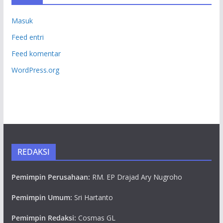
Masuk
Feed entri
Feed komentar
WordPress.org
REDAKSI
Pemimpin Perusahaan:
RM. EP Drajad Ary Nugroho
Pemimpin Umum:
Sri Hartanto
Pemimpin Redaksi:
Cosmas GL