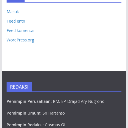
Masuk
Feed entri
Feed komentar
WordPress.org
REDAKSI
Pemimpin Perusahaan:
RM. EP Drajad Ary Nugroho
Pemimpin Umum:
Sri Hartanto
Pemimpin Redaksi:
Cosmas GL