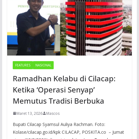
FEATURES
NASIONAL
Ramadhan Kelabu di Cilacap:
Ketika ‘Operasi Senyap’
Memutus Tradisi Berbuka
Maret 13, 2026
Mascos
Bupati Cilacap Syamsul Auliya Rachman. Foto:
Kolase/cilacap.go.id/kpk CILACAP, POSKITA.co – Jumat