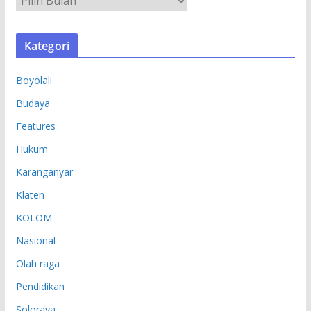
R
S
Kategori
I
P
Boyolali
Budaya
Features
Hukum
Karanganyar
Klaten
KOLOM
Nasional
Olah raga
Pendidikan
Soloraya