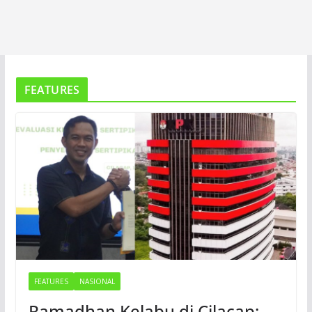
FEATURES
FEATURES
NASIONAL
Ramadhan Kelabu di Cilacap: