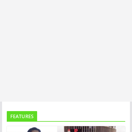
T
A
FEATURES