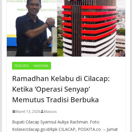
FEATURES
NASIONAL
Ramadhan Kelabu di Cilacap:
Ketika ‘Operasi Senyap’
Memutus Tradisi Berbuka
Maret 13, 2026
Mascos
Bupati Cilacap Syamsul Auliya Rachman. Foto:
Kolase/cilacap.go.id/kpk CILACAP, POSKITA.co – Jumat