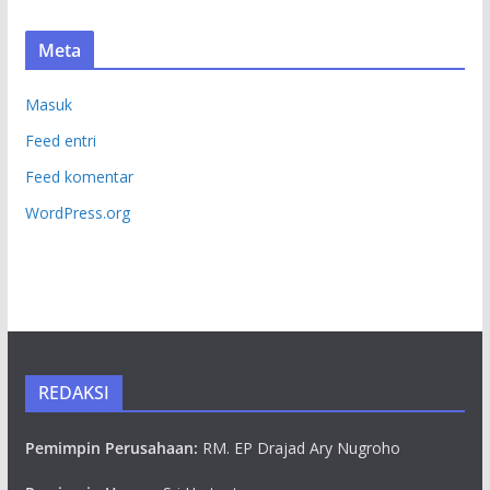
Meta
Masuk
Feed entri
Feed komentar
WordPress.org
REDAKSI
Pemimpin Perusahaan:
RM. EP Drajad Ary Nugroho