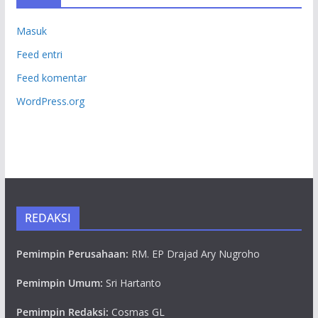
Masuk
Feed entri
Feed komentar
WordPress.org
REDAKSI
Pemimpin Perusahaan:
RM. EP Drajad Ary Nugroho
Pemimpin Umum:
Sri Hartanto
Pemimpin Redaksi:
Cosmas GL