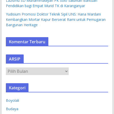
Lazismu SD Muhammadiyah PK Solo Salurkan Bantuan
Pendidikan bagi Empat Murid TK di Karanganyar
Yudisium Promosi Doktor Teknik Sipil UNS: Hana Wardani
Kembangkan Mortar Kapur Berserat Rami untuk Pemugaran
Bangunan Heritage
Komentar Terbaru
ARSIP
A
R
S
Kategori
I
P
Boyolali
Budaya