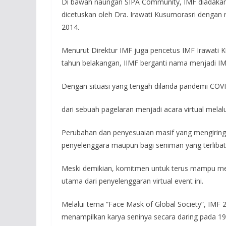
Di bawah naungan SIPA Community, IMF diadakan 
dicetuskan oleh Dra. Irawati Kusumorasri dengan 
2014.
Menurut Direktur IMF juga pencetus IMF Irawati 
tahun belakangan, IIMF berganti nama menjadi IMF
Dengan situasi yang tengah dilanda pandemi COVI
dari sebuah pagelaran menjadi acara virtual mela
Perubahan dan penyesuaian masif yang mengiringi p
penyelenggara maupun bagi seniman yang terlibat 
Meski demikian, komitmen untuk terus mampu meny
utama dari penyelenggaran virtual event ini.
Melalui tema “Face Mask of Global Society”, IMF
menampilkan karya seninya secara daring pada 19-