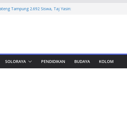
mprov Jateng Pastikan Tak Ada Kendala
ASN
Jateng Tampung 2.692 Siswa, Taj Yasin:
 Kemiskinan
 Pastikan Kualitas dan Integritas Karya
deley dan Zotero
 Jateng-Kaltim Kantongi Potensi Ekonomi
Triliun
ka Korupsi Pengadaan Digitalisasi SPBU
Rugi Rp 322,18 Miliar
SOLORAYA
PENDIDIKAN
BUDAYA
KOLOM