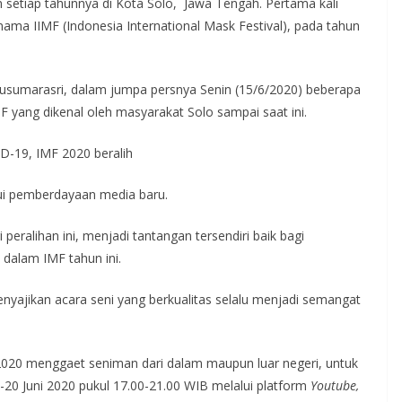
setiap tahunnya di Kota Solo, Jawa Tengah. Pertama kali
nama IIMF (Indonesia International Mask Festival), pada tahun
Kusumarasri, dalam jumpa persnya Senin (15/6/2020) beberapa
 yang dikenal oleh masyarakat Solo sampai saat ini.
D-19, IMF 2020 beralih
lui pemberdayaan media baru.
eralihan ini, menjadi tantangan tersendiri baik bagi
dalam IMF tahun ini.
ajikan acara seni yang berkualitas selalu menjadi semangat
 2020 menggaet seniman dari dalam maupun luar negeri, untuk
20 Juni 2020 pukul 17.00-21.00 WIB melalui platform
Youtube,