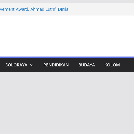
evement Award, Ahmad Luthfi Dinilai
n Terobosan untuk Jateng
 PT DSI, Aset Rp 425 Miliar Disita
amwork Lewat Capacity Building
thfi Ajak Aktivis Mahasiswa Tetap Kritis
h Muktamar Tapak Suci, Ahmad Luthfi
lat Jadi Penguat Persatuan Bangsa
SOLORAYA
PENDIDIKAN
BUDAYA
KOLOM