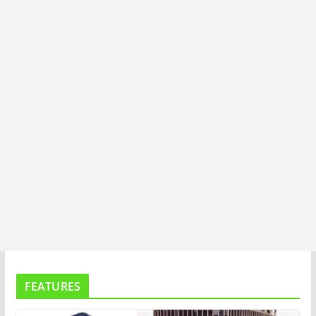
I
T
A
FEATURES