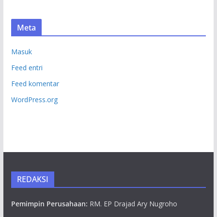
Meta
Masuk
Feed entri
Feed komentar
WordPress.org
REDAKSI
Pemimpin Perusahaan:
RM. EP Drajad Ary Nugroho