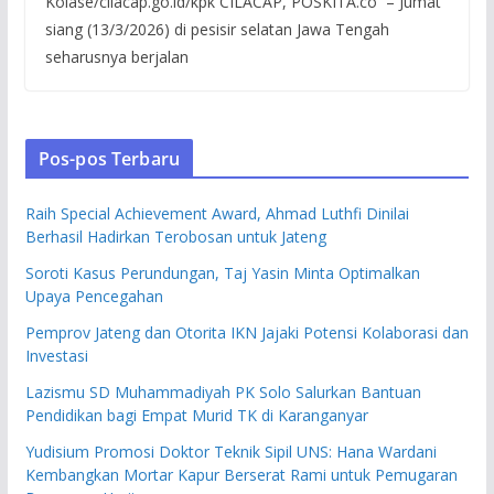
Kolase/cilacap.go.id/kpk CILACAP, POSKITA.co – Jumat
siang (13/3/2026) di pesisir selatan Jawa Tengah
seharusnya berjalan
Pos-pos Terbaru
Raih Special Achievement Award, Ahmad Luthfi Dinilai
Berhasil Hadirkan Terobosan untuk Jateng
Soroti Kasus Perundungan, Taj Yasin Minta Optimalkan
Upaya Pencegahan
Pemprov Jateng dan Otorita IKN Jajaki Potensi Kolaborasi dan
Investasi
Lazismu SD Muhammadiyah PK Solo Salurkan Bantuan
Pendidikan bagi Empat Murid TK di Karanganyar
Yudisium Promosi Doktor Teknik Sipil UNS: Hana Wardani
Kembangkan Mortar Kapur Berserat Rami untuk Pemugaran