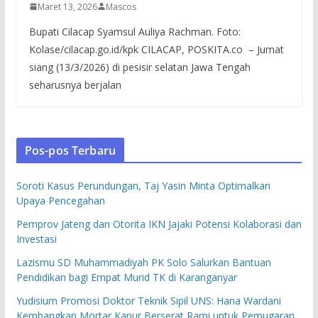
Maret 13, 2026
Mascos
Bupati Cilacap Syamsul Auliya Rachman. Foto:
Kolase/cilacap.go.id/kpk CILACAP, POSKITA.co – Jumat
siang (13/3/2026) di pesisir selatan Jawa Tengah
seharusnya berjalan
Pos-pos Terbaru
Soroti Kasus Perundungan, Taj Yasin Minta Optimalkan
Upaya Pencegahan
Pemprov Jateng dan Otorita IKN Jajaki Potensi Kolaborasi dan
Investasi
Lazismu SD Muhammadiyah PK Solo Salurkan Bantuan
Pendidikan bagi Empat Murid TK di Karanganyar
Yudisium Promosi Doktor Teknik Sipil UNS: Hana Wardani
Kembangkan Mortar Kapur Berserat Rami untuk Pemugaran