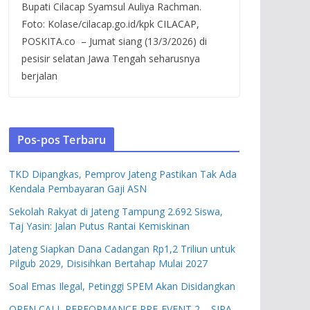
Bupati Cilacap Syamsul Auliya Rachman.
Foto: Kolase/cilacap.go.id/kpk CILACAP,
POSKITA.co – Jumat siang (13/3/2026) di
pesisir selatan Jawa Tengah seharusnya
berjalan
Pos-pos Terbaru
TKD Dipangkas, Pemprov Jateng Pastikan Tak Ada
Kendala Pembayaran Gaji ASN
Sekolah Rakyat di Jateng Tampung 2.692 Siswa,
Taj Yasin: Jalan Putus Rantai Kemiskinan
Jateng Siapkan Dana Cadangan Rp1,2 Triliun untuk
Pilgub 2029, Disisihkan Bertahap Mulai 2027
Soal Emas Ilegal, Petinggi SPEM Akan Disidangkan
OPEN CALL PERFORMANCE PRE-EVENT 2 – SIPA