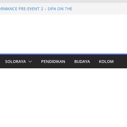
RMANCE PRE-EVENT 2 – SIPA ON THE
mprov Jateng Pastikan Tak Ada Kendala
ASN
Jateng Tampung 2.692 Siswa, Taj Yasin:
 Kemiskinan
a Cadangan Rp1,2 Triliun untuk Pilgub
ertahap Mulai 2027
Petinggi SPEM Akan Disidangkan
SOLORAYA
PENDIDIKAN
BUDAYA
KOLOM