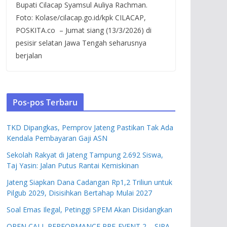
Bupati Cilacap Syamsul Auliya Rachman.
Foto: Kolase/cilacap.go.id/kpk CILACAP,
POSKITA.co – Jumat siang (13/3/2026) di
pesisir selatan Jawa Tengah seharusnya
berjalan
Pos-pos Terbaru
TKD Dipangkas, Pemprov Jateng Pastikan Tak Ada
Kendala Pembayaran Gaji ASN
Sekolah Rakyat di Jateng Tampung 2.692 Siswa,
Taj Yasin: Jalan Putus Rantai Kemiskinan
Jateng Siapkan Dana Cadangan Rp1,2 Triliun untuk
Pilgub 2029, Disisihkan Bertahap Mulai 2027
Soal Emas Ilegal, Petinggi SPEM Akan Disidangkan
OPEN CALL PERFORMANCE PRE-EVENT 2 – SIPA