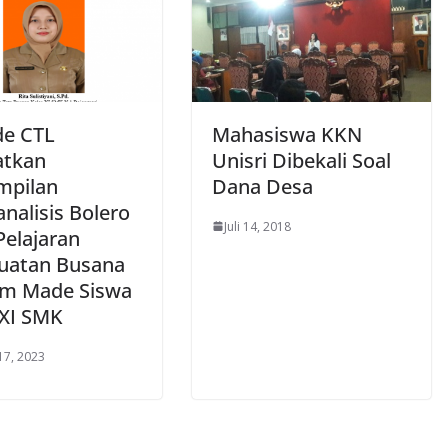
e CTL
Mahasiswa KKN
atkan
Unisri Dibekali Soal
mpilan
Dana Desa
nalisis Bolero
Juli 14, 2018
Pelajaran
atan Busana
m Made Siswa
 XI SMK
17, 2023