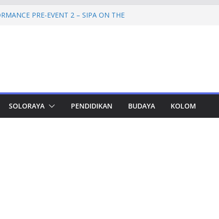
RMANCE PRE-EVENT 2 – SIPA ON THE
mprov Jateng Pastikan Tak Ada Kendala
ASN
Jateng Tampung 2.692 Siswa, Taj Yasin:
 Kemiskinan
a Cadangan Rp1,2 Triliun untuk Pilgub
ertahap Mulai 2027
Petinggi SPEM Akan Disidangkan
SOLORAYA
PENDIDIKAN
BUDAYA
KOLOM