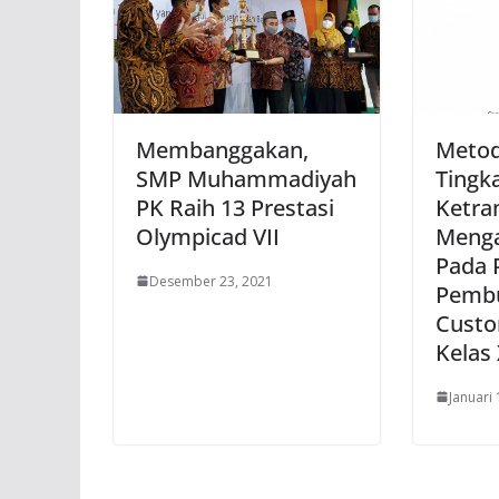
Membanggakan,
Metod
SMP Muhammadiyah
Tingk
PK Raih 13 Prestasi
Ketra
Olympicad VII
Menga
Pada 
Desember 23, 2021
Pembu
Custo
Kelas
Januari 