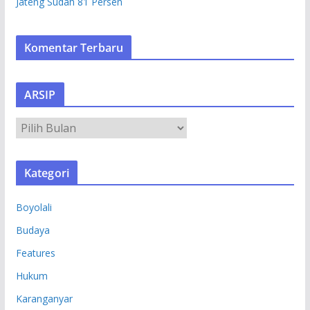
Jateng Sudah 81 Persen
Komentar Terbaru
ARSIP
A
R
S
Kategori
I
P
Boyolali
Budaya
Features
Hukum
Karanganyar