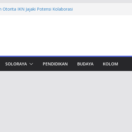
Otorita IKN Jajaki Potensi Kolaborasi
hfi Ajak Aktivis Mahasiswa Tetap Kritis
 Muktamar Tapak Suci, Ahmad Luthfi
t Jadi Penguat Persatuan Bangsa
vement Award, Ahmad Luthfi Dinilai
Terobosan untuk Jateng
dungan, Taj Yasin Minta Optimalkan
SOLORAYA
PENDIDIKAN
BUDAYA
KOLOM