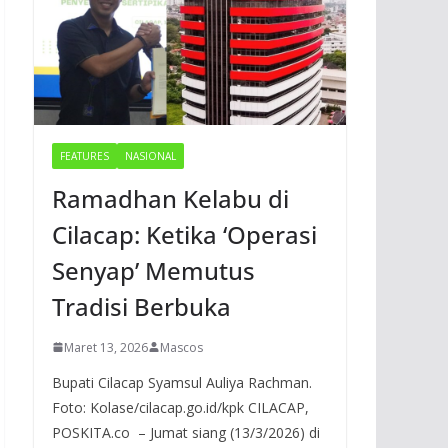
FEATURES
NASIONAL
Ramadhan Kelabu di
Cilacap: Ketika ‘Operasi
Senyap’ Memutus
Tradisi Berbuka
Maret 13, 2026
Mascos
Bupati Cilacap Syamsul Auliya Rachman.
Foto: Kolase/cilacap.go.id/kpk CILACAP,
POSKITA.co – Jumat siang (13/3/2026) di