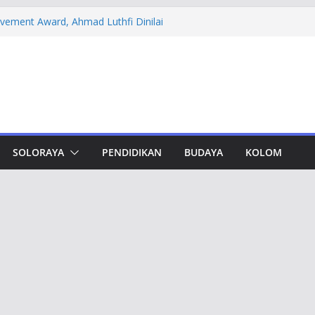
evement Award, Ahmad Luthfi Dinilai
n Terobosan untuk Jateng
 PT DSI, Aset Rp 425 Miliar Disita
amwork Lewat Capacity Building
thfi Ajak Aktivis Mahasiswa Tetap Kritis
h Muktamar Tapak Suci, Ahmad Luthfi
lat Jadi Penguat Persatuan Bangsa
SOLORAYA
PENDIDIKAN
BUDAYA
KOLOM