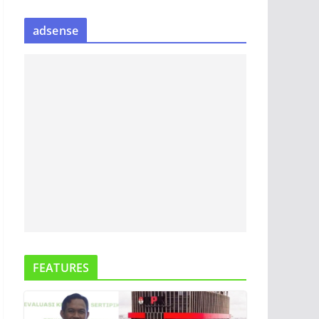
S
adsense
I
P
B
E
R
I
T
A
FEATURES