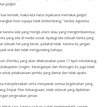
kai
gadget
.
luar kendali, maka kita harus bijaksana memakai
gadget
.
enangkal
hoax
supaya tidak berkembang,” tandas Agustina.
bar karena ada yang menge-
share
atau yang mengirimkannnya,
ta yang ada di media sosial. Apalagi bila sebuah berita yang
gai sebuah hal yang benar, padahal tidak. Karena itu jangan
jadi viral dan tidak mengundang bahaya.
um (Pemilu) yang akan dilaksanakan pada 17 April mendatang,
 (Kabupaten Sragen, Karanganyar dan Wonogiri) itu juga tidak
 untuk pelaksanaan pemilu yang damai dan tidak apatis.
bisa menyelesaikan serta menjawab semua kegelisahan yang
ng Empat Pilar Kebangsaan, tidak seberat yang dipikirkan
engan pergerakan jaman.
debat saja, karena saat ini sudah implementatif, seperti