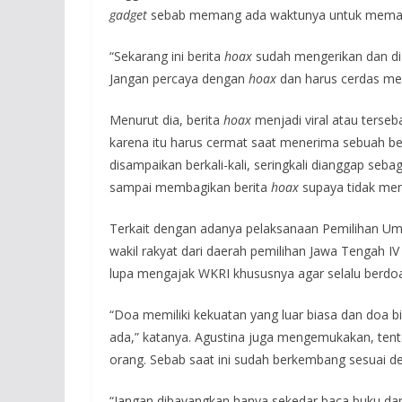
gadget
sebab memang ada waktunya untuk mema
“Sekarang ini berita
hoax
sudah mengerikan dan di 
Jangan percaya dengan
hoax
dan harus cerdas m
Menurut dia, berita
hoax
menjadi viral atau terse
karena itu harus cermat saat menerima sebuah beri
disampaikan berkali-kali, seringkali dianggap seba
sampai membagikan berita
hoax
supaya tidak men
Terkait dengan adanya pelaksanaan Pemilihan Um
wakil rakyat dari daerah pemilihan Jawa Tengah IV
lupa mengajak WKRI khususnya agar selalu berdoa
“Doa memiliki kekuatan yang luar biasa dan doa 
ada,” katanya. Agustina juga mengemukakan, tenta
orang. Sebab saat ini sudah berkembang sesuai d
“Jangan dibayangkan hanya sekedar baca buku dan 