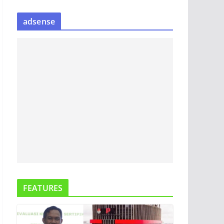
S
adsense
I
P
B
E
R
I
T
A
FEATURES