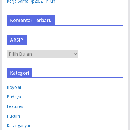
Kerja Sama Rp20,2 Triliun
Komentar Terbaru
ARSIP
A
R
S
Kategori
I
P
Boyolali
Budaya
Features
Hukum
Karanganyar