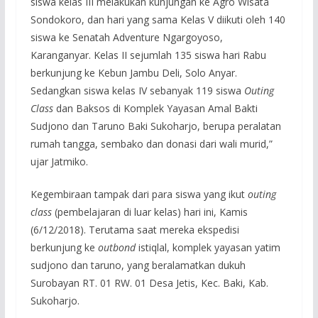
siswa kelas III melakukan kunjungan ke Agro Wisata
Sondokoro, dan hari yang sama Kelas V diikuti oleh 140
siswa ke Senatah Adventure Ngargoyoso,
Karanganyar. Kelas II sejumlah 135 siswa hari Rabu
berkunjung ke Kebun Jambu Deli, Solo Anyar.
Sedangkan siswa kelas IV sebanyak 119 siswa
Outing
Class
dan Baksos di Komplek Yayasan Amal Bakti
Sudjono dan Taruno Baki Sukoharjo, berupa peralatan
rumah tangga, sembako dan donasi dari wali murid,”
ujar Jatmiko.
Kegembiraan tampak dari para siswa yang ikut
outing
class
(pembelajaran di luar kelas) hari ini, Kamis
(6/12/2018). Terutama saat mereka ekspedisi
berkunjung ke
outbond
istiqlal, komplek yayasan yatim
sudjono dan taruno, yang beralamatkan dukuh
Surobayan RT. 01 RW. 01 Desa Jetis, Kec. Baki, Kab.
Sukoharjo.