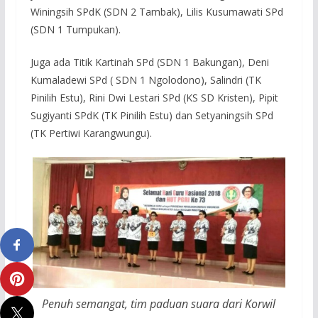
Winingsih SPdK (SDN 2 Tambak), Lilis Kusumawati SPd
(SDN 1 Tumpukan).
Juga ada Titik Kartinah SPd (SDN 1 Bakungan), Deni
Kumaladewi SPd ( SDN 1 Ngolodono), Salindri (TK
Pinilih Estu), Rini Dwi Lestari SPd (KS SD Kristen), Pipit
Sugiyanti SPdK (TK Pinilih Estu) dan Setyaningsih SPd
(TK Pertiwi Karangwungu).
Penuh semangat, tim paduan suara dari Korwil