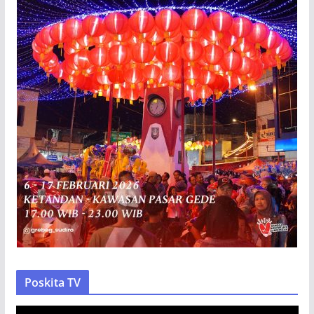
Poskita TV
P