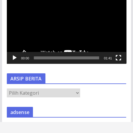
e
m
u
t
a
r
V
00:00
01:41
i
d
e
ARSIP BERITA
o
A
R
S
adsense
I
P
B