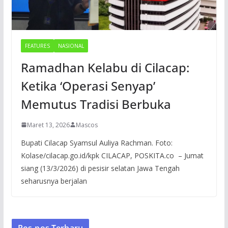
FEATURES
NASIONAL
Ramadhan Kelabu di Cilacap:
Ketika ‘Operasi Senyap’
Memutus Tradisi Berbuka
Maret 13, 2026
Mascos
Bupati Cilacap Syamsul Auliya Rachman. Foto:
Kolase/cilacap.go.id/kpk CILACAP, POSKITA.co – Jumat
siang (13/3/2026) di pesisir selatan Jawa Tengah
seharusnya berjalan
Pos-pos Terbaru