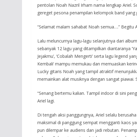
pentolan Noah Nazril Irham nama lengkap Ariel
gereget pesona penampilan kelompok band yang perso
“Selamat malam sahabat Noah semua….” Begitu Ar
Lalu meluncurnya lagu-lagu selanjutnya dari album
sebanyak 12 lagu yang ditampilkan diantaranya ‘Y
Jejakmu’, ‘Cobalah Mengerti’ serta lagu legend y
Kembali’ mampu memukau dan memuaskan kerind
Lucky gitaris Noah yang tampil atraktif menunju
memainkan alat musiknya dengan sangat piawai.
“Senang bertemu kalian. Tampil indoor di sini pen
Ariel lagi.
Di tengah aksi panggungnya, Ariel selalu berusaha
maksimal di panggung sempat mengganti kaos yang 
pun dilempar ke audiens dan jadi rebutan. Penamp