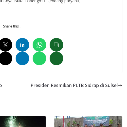
hits-nya ‘Buka Topengmu’. (endang paryanti)
Share this…
o
Presiden Resmikan PLTB Sidrap di Sulsel