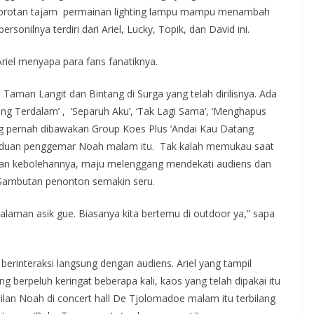
. Sorotan tajam permainan lighting lampu mampu menambah
nilnya terdiri dari Ariel, Lucky, Topik, dan David ini.
iel menyapa para fans fanatiknya.
 Taman Langit dan Bintang di Surga yang telah dirilisnya. Ada
ang Terdalam’ , ‘Separuh Aku’, ‘Tak Lagi Sama’, ‘Menghapus
ang pernah dibawakan Group Koes Plus ‘Andai Kau Datang
uan penggemar Noah malam itu. Tak kalah memukau saat
kkan kebolehannya, maju melenggang mendekati audiens dan
 Sambutan penonton semakin seru.
galaman asik gue. Biasanya kita bertemu di outdoor ya,” sapa
 berinteraksi langsung dengan audiens. Ariel yang tampil
berpeluh keringat beberapa kali, kaos yang telah dipakai itu
ilan Noah di concert hall De Tjolomadoe malam itu terbilang