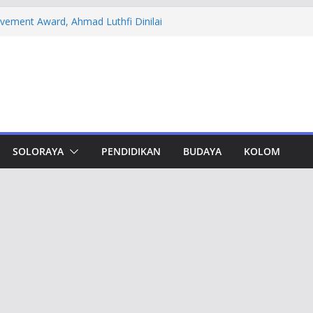
evement Award, Ahmad Luthfi Dinilai
n Terobosan untuk Jateng
 PT DSI, Aset Rp 425 Miliar Disita
amwork Lewat Capacity Building
thfi Ajak Aktivis Mahasiswa Tetap Kritis
h Muktamar Tapak Suci, Ahmad Luthfi
lat Jadi Penguat Persatuan Bangsa
SOLORAYA
PENDIDIKAN
BUDAYA
KOLOM