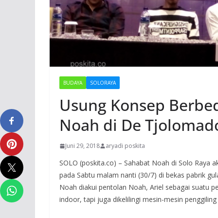
BUDAYA
SOLORAYA
Usung Konsep Berbed
Noah di De Tjolomad
Juni 29, 2018
aryadi poskita
SOLO (poskita.co) – Sahabat Noah di Solo Raya a
pada Sabtu malam nanti (30/7) di bekas pabrik g
Noah diakui pentolan Noah, Ariel sebagai suatu 
indoor, tapi juga dikelilingi mesin-mesin penggil