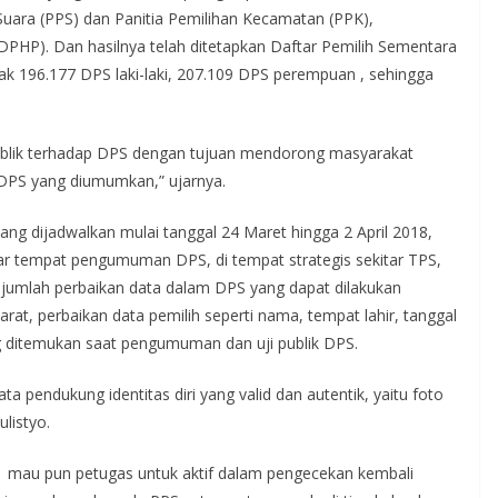
Suara (PPS) dan Panitia Pemilihan Kecamatan (PPK),
DPHP). Dan hasilnya telah ditetapkan Daftar Pemilih Sementara
ak 196.177 DPS laki-laki, 207.109 DPS perempuan , sehingga
publik terhadap DPS dengan tujuan mendorong masyarakat
DPS yang diumumkan,” ujarnya.
yang dijadwalkan mulai tanggal 24 Maret hingga 2 April 2018,
ar tempat pengumuman DPS, di tempat strategis sekitar TPS,
umlah perbaikan data dalam DPS yang dapat dilakukan
rat, perbaikan data pemilih seperti nama, tempat lahir, tanggal
ang ditemukan saat pengumuman dan uji publik DPS.
ta pendukung identitas diri yang valid dan autentik, yaitu foto
ulistyo.
t mau pun petugas untuk aktif dalam pengecekan kembali