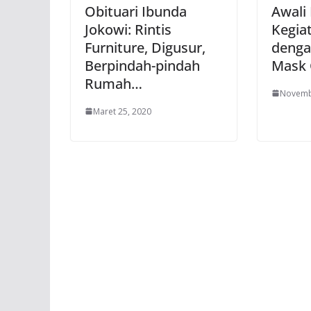
Obituari Ibunda
Awali
Jokowi: Rintis
Kegia
Furniture, Digusur,
denga
Berpindah-pindah
Mask 
Rumah…
Novemb
Maret 25, 2020