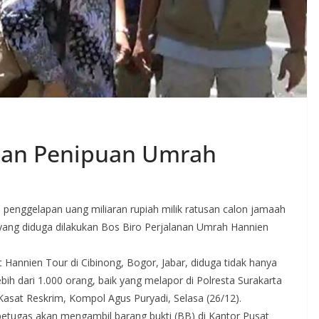
rban Penipuan Umrah
penggelapan uang miliaran rupiah milik ratusan calon jamaah
yang diduga dilakukan Bos Biro Perjalanan Umrah Hannien
 Hannien Tour di Cibinong, Bogor, Jabar, diduga tidak hanya
ih dari 1.000 orang, baik yang melapor di Polresta Surakarta
Kasat Reskrim, Kompol Agus Puryadi, Selasa (26/12).
petugas akan mengambil barang bukti (BB) di Kantor Pusat