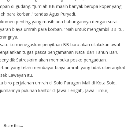
impan di gudang. ”Jumlah BB masih banyak berupa koper yang
leh para korban,” tandas Agus Puryadi.
h dokumen penting yang masih ada hubungannya dengan surat
ayaran biaya umrah para korban. ”Nah untuk mengambil BB itu,
erangnya.
satu itu menegaskan penyitaan BB baru akan dilakukan awal
 menjalankan tugas pasca pengamanan Natal dan Tahun Baru.
i, penyidik Satreskrim akan membuka posko pengaduan.
orban yang telah membayar biaya umrah yang tidak diberangkat
sek Laweyan itu.
 biro perjalanan umrah di Solo Paragon Mall di Kota Solo,
umlahnya puluhan kantor di Jawa Tengah, Jawa Timur,
Share this…