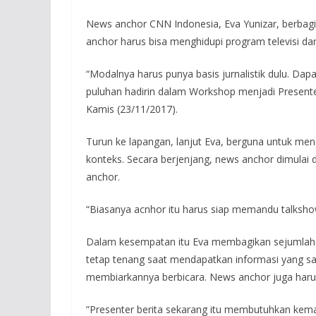
News anchor CNN Indonesia, Eva Yunizar, berbagi
anchor harus bisa menghidupi program televisi d
“Modalnya harus punya basis jurnalistik dulu. Dap
puluhan hadirin dalam Workshop menjadi Presenter
Kamis (23/11/2017).
Turun ke lapangan, lanjut Eva, berguna untuk 
konteks. Secara berjenjang, news anchor dimulai d
anchor.
“Biasanya acnhor itu harus siap memandu talksh
Dalam kesempatan itu Eva membagikan sejumlah t
tetap tenang saat mendapatkan informasi yang sa
membiarkannya berbicara. News anchor juga harus 
”Presenter berita sekarang itu membutuhkan ke