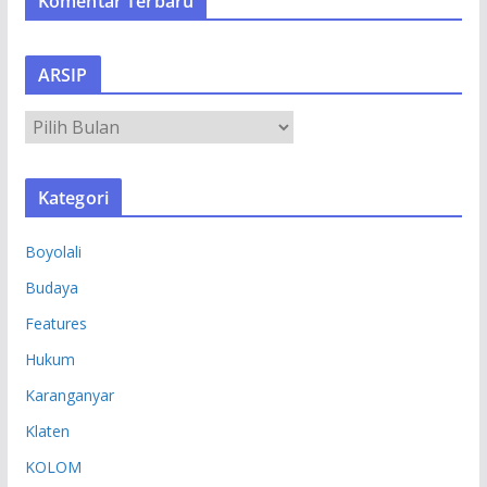
Komentar Terbaru
ARSIP
A
R
S
Kategori
I
P
Boyolali
Budaya
Features
Hukum
Karanganyar
Klaten
KOLOM